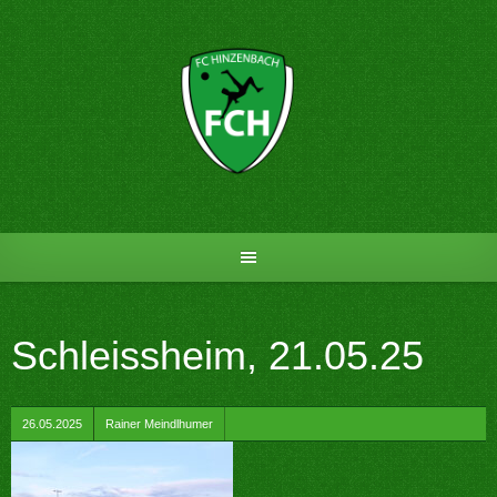
Skip
to
content
Schleissheim, 21.05.25
by
26.05.2025
Rainer Meindlhumer