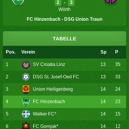
2
-
3
Wörth
FC Hinzenbach - DSG Union Traun
TABELLE
Pos.
Verein
Sp
P
1
SV Croatia Linz
13
35
2
DSG St. Josef-Oed FC
13
33
3
Union Heiligenberg
14
24
4
FC Hinzenbach
14
23
5
Walker FC*
14
15
6
FC Gornjak*
14
12