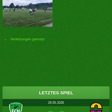
←
Verletzungen getrotzt
Post
navigation
LETZTES SPIEL
29.05.2026