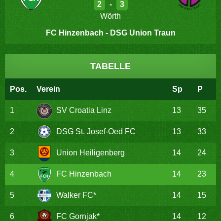
2
-
3
Wörth
FC Hinzenbach - DSG Union Traun
TABELLE
Pos.
Verein
Sp
P
1
SV Croatia Linz
13
35
2
DSG St. Josef-Oed FC
13
33
3
Union Heiligenberg
14
24
4
FC Hinzenbach
14
23
5
Walker FC*
14
15
6
FC Gornjak*
14
12