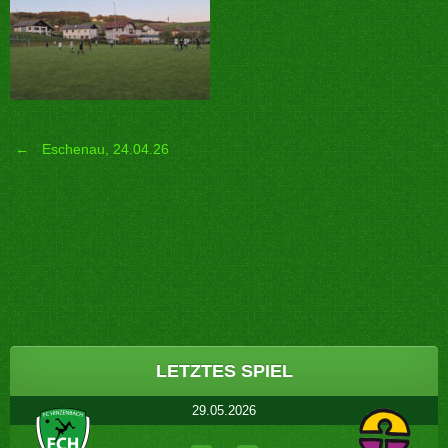
←
Eschenau, 24.04.26
Post
navigation
LETZTES SPIEL
29.05.2026