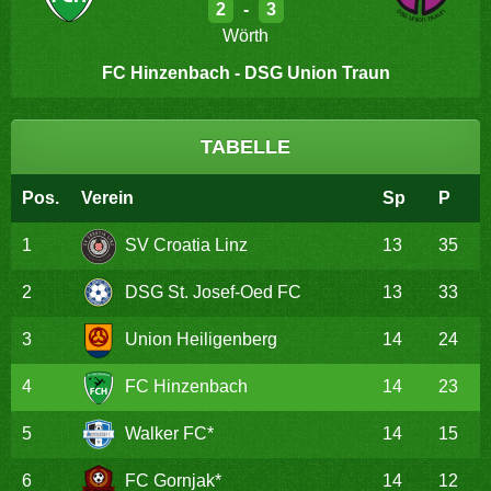
2
-
3
Wörth
FC Hinzenbach - DSG Union Traun
TABELLE
Pos.
Verein
Sp
P
1
SV Croatia Linz
13
35
2
DSG St. Josef-Oed FC
13
33
3
Union Heiligenberg
14
24
4
FC Hinzenbach
14
23
5
Walker FC*
14
15
6
FC Gornjak*
14
12