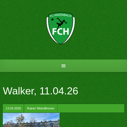
Skip
to
content
Walker, 11.04.26
by
13.04.2026
Rainer Meindlhumer