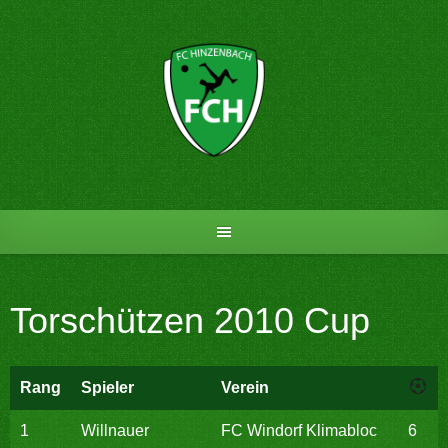
Skip
to
content
Torschützen 2010 Cup
Rang
Spieler
Verein
1
Willnauer
FC Windorf Klimabloc
6