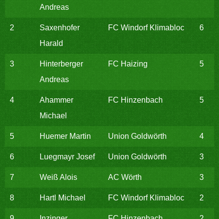
Andreas
2
Saxenhofer
FC Windorf Klimabloc
6
Harald
3
Hinterberger
FC Haizing
5
Andreas
4
Ahammer
FC Hinzenbach
5
Michael
5
Huemer Martin
Union Goldwörth
4
6
Luegmayr Josef
Union Goldwörth
3
7
Weiß Alois
AC Wörth
3
8
Hartl Michael
FC Windorf Klimabloc
2
9
Inzinger
FC Hinzenbach
2