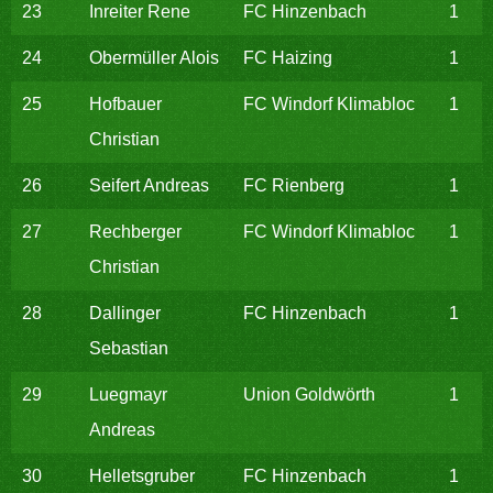
23
Inreiter Rene
FC Hinzenbach
1
24
Obermüller Alois
FC Haizing
1
25
Hofbauer
FC Windorf Klimabloc
1
Christian
26
Seifert Andreas
FC Rienberg
1
27
Rechberger
FC Windorf Klimabloc
1
Christian
28
Dallinger
FC Hinzenbach
1
Sebastian
29
Luegmayr
Union Goldwörth
1
Andreas
30
Helletsgruber
FC Hinzenbach
1