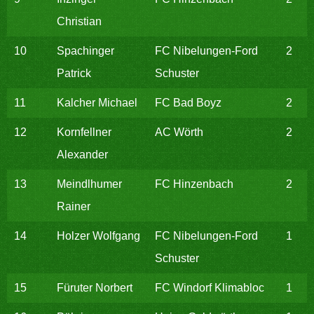
Christian
10
Spachinger
FC Nibelungen-Ford
2
Patrick
Schuster
11
Kalcher Michael
FC Bad Boyz
2
12
Kornfellner
AC Wörth
2
Alexander
13
Meindlhumer
FC Hinzenbach
2
Rainer
14
Holzer Wolfgang
FC Nibelungen-Ford
1
Schuster
15
Füruter Norbert
FC Windorf Klimabloc
1