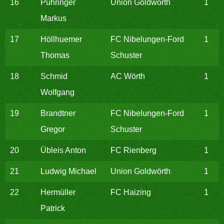
16
Pühringer
Union Goldwörth
1
Markus
17
Höllhuemer
FC Nibelungen-Ford
1
Thomas
Schuster
18
Schmid
AC Wörth
1
Wolfgang
19
Brandtner
FC Nibelungen-Ford
1
Gregor
Schuster
20
Übleis Anton
FC Rienberg
1
21
Ludwig Michael
Union Goldwörth
1
22
Hermüller
FC Haizing
1
Patrick