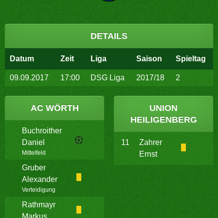
DETAILS
Datum
Zeit
Liga
Saison
Spieltag
09.09.2017
17:00
DSG Liga
2017/18
2
AC WÖRTH
UNION
HEILIGENBERG
Buchroither
Daniel
11
Zahrer
Mittelfeld
Ernst
Gruber
Alexander
Verteidigung
Rathmayr
Markus