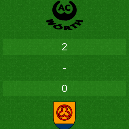
2
-
0