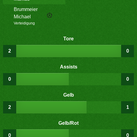
Brummeier
Michael
Verteidigung
Tore
2
0
Assists
0
0
Gelb
2
1
Gelb/Rot
0
0