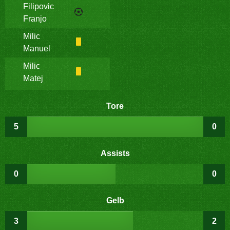
Filipovic
Franjo
Milic
Manuel
Milic
Matej
Tore
5
0
Assists
0
0
Gelb
3
2