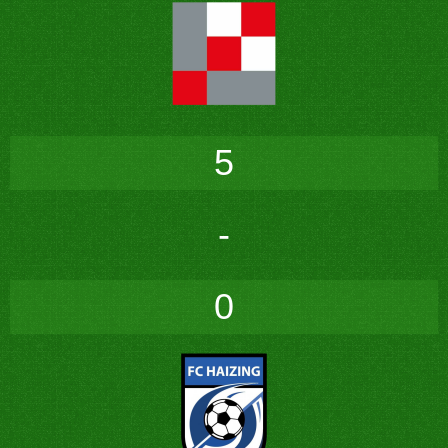
5
-
0