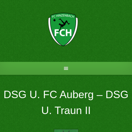
Skip
to
content
DSG U. FC Auberg – DSG
U. Traun II