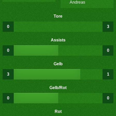
Andreas
Tore
0
3
Assists
0
0
Gelb
3
1
Gelb/Rot
0
0
Rot