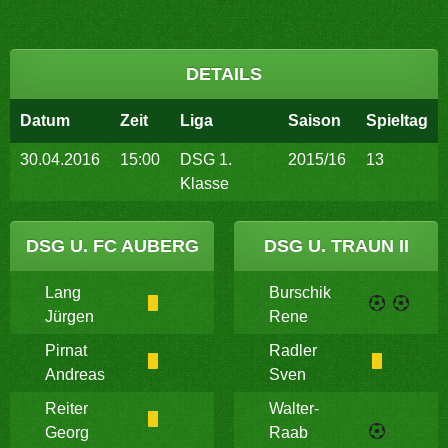
DETAILS
Datum
Zeit
Liga
Saison
Spieltag
30.04.2016
15:00
DSG 1.
2015/16
13
Klasse
DSG U. FC AUBERG
DSG U. TRAUN II
Lang
Burschik
Jürgen
Rene
Pirnat
Radler
Andreas
Sven
Reiter
Walter-
Georg
Raab