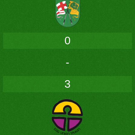
0
-
3