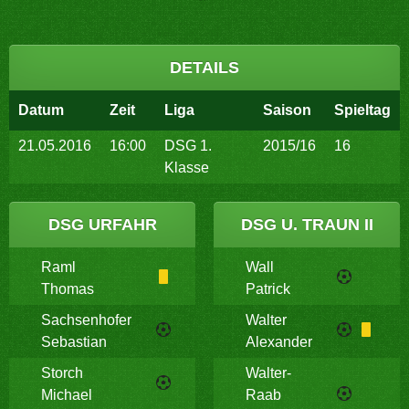
DETAILS
Datum
Zeit
Liga
Saison
Spieltag
21.05.2016
16:00
DSG 1.
2015/16
16
Klasse
DSG URFAHR
DSG U. TRAUN II
Raml
Wall
Thomas
Patrick
Sachsenhofer
Walter
Sebastian
Alexander
Storch
Walter-
Michael
Raab