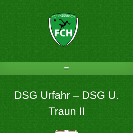
Skip
to
content
DSG Urfahr – DSG U.
Traun II