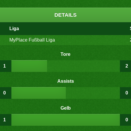
DETAILS
Liga
MyPlace Fußball Liga
Tore
1
2
Assists
0
0
Gelb
1
0