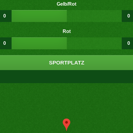
Gelb/Rot
0
0
Rot
0
0
SPORTPLATZ