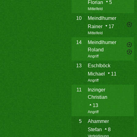
Florian
5
Mittelfeld
10
Meindlhumer
Rainer
17
Mittelfeld
14
Meindlhumer
Roland
Angriff
13
Eschlböck
Michael
11
Angriff
11
Inzinger
Christian
13
Angriff
5
Ahammer
Stefan
8
Verteidigung