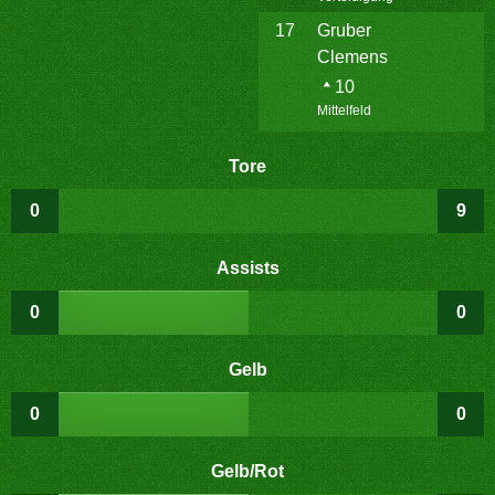
17
Gruber
Clemens
10
Mittelfeld
Tore
0
9
Assists
0
0
Gelb
0
0
Gelb/Rot