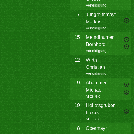
Verteidigung
7
Jungreithmayr
Markus
Verteidigung
15
Meindlhumer
Bernhard
Verteidigung
12
Wirth
Christian
Verteidigung
9
Ahammer
Michael
Mittelfeld
19
Helletsgruber
Lukas
Mittelfeld
8
Obermayr