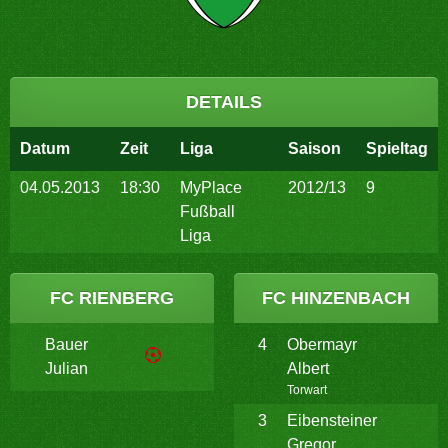
DETAILS
Datum
Zeit
Liga
Saison
Spieltag
04.05.2013
18:30
MyPlace
2012/13
9
Fußball
Liga
FC RIENBERG
FC HINZENBACH
Bauer
4
Obermayr
Julian
Albert
Torwart
3
Eibensteiner
Gregor