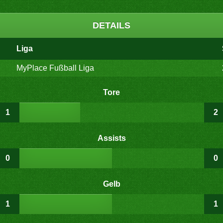
DETAILS
Liga
MyPlace Fußball Liga
Tore
1
2
Assists
0
0
Gelb
1
1