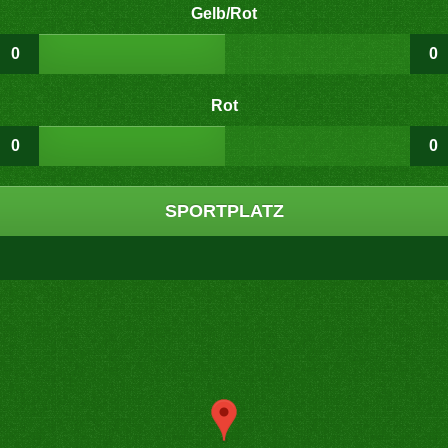
Gelb/Rot
0
0
Rot
0
0
SPORTPLATZ