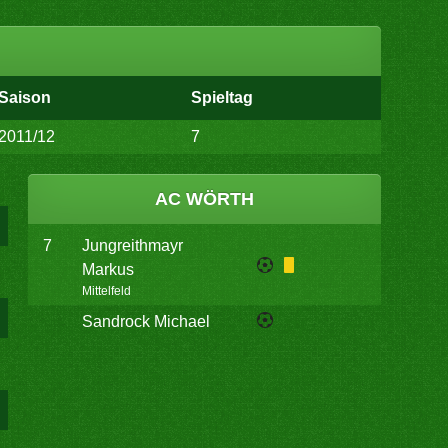
Saison
Spieltag
2011/12
7
AC WÖRTH
7
Jungreithmayr
Markus
Mittelfeld
Sandrock Michael