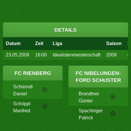
DETAILS
Datum
Zeit
Liga
Saison
S
23.05.2009
16:00
Idealistenmeisterschaft
2009
4
FC RIENBERG
FC NIBELUNGEN-
FORD SCHUSTER
Schleindl
Daniel
Brandtner
Günter
Schöppl
Manfred
Spachinger
Patrick