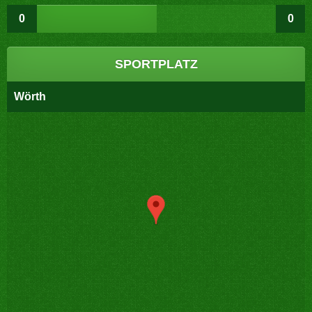
0
0
SPORTPLATZ
Wörth