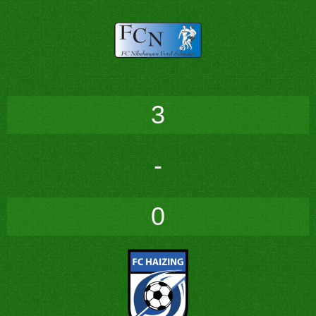
3
-
0