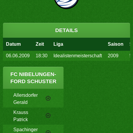
DETAILS
Datum
Zeit
Liga
Saison
S
06.06.2009
18:30
Idealistenmeisterschaft
2009
5
FC NIBELUNGEN-
FORD SCHUSTER
Allersdorfer
Gerald
Krauss
Patrick
Spachinger