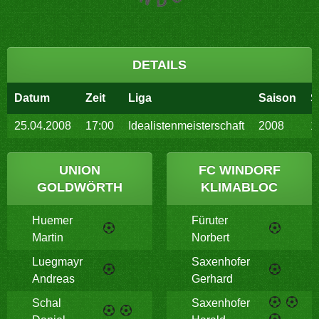
DETAILS
Datum
Zeit
Liga
Saison
S
25.04.2008
17:00
Idealistenmeisterschaft
2008
1
UNION
FC WINDORF
GOLDWÖRTH
KLIMABLOC
Huemer
Füruter
Martin
Norbert
Luegmayr
Saxenhofer
Andreas
Gerhard
Schal
Saxenhofer