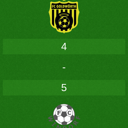
4
-
5