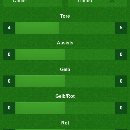
Daniel
Harald
Tore
4
5
Assists
0
0
Gelb
0
0
Gelb/Rot
0
0
Rot