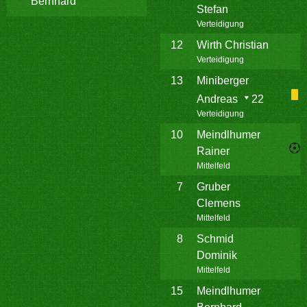
Bernhard
Stefan
Verteidigung
12
Wirth Christian
Verteidigung
13
Miniberger
Andreas
22
Verteidigung
10
Meindlhumer
Rainer
Mittelfeld
7
Gruber
Clemens
Mittelfeld
8
Schmid
Dominik
Mittelfeld
15
Meindlhumer