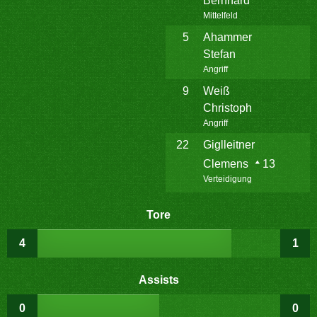
Bernhard
Mittelfeld
5
Ahammer
Stefan
Angriff
9
Weiß
Christoph
Angriff
22
Giglleitner
Clemens
13
Verteidigung
Tore
4
1
Assists
0
0