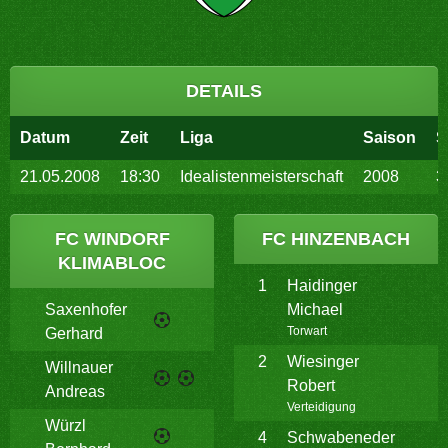
DETAILS
Datum
Zeit
Liga
Saison
S
21.05.2008
18:30
Idealistenmeisterschaft
2008
3
FC WINDORF
FC HINZENBACH
KLIMABLOC
1
Haidinger
Saxenhofer
Michael
Torwart
Gerhard
2
Wiesinger
Willnauer
Robert
Andreas
Verteidigung
Würzl
4
Schwabeneder