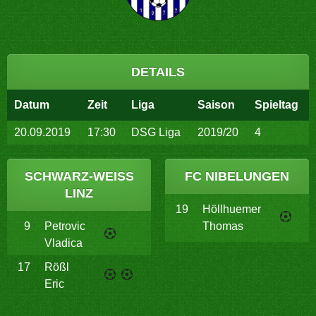
DETAILS
Datum
Zeit
Liga
Saison
Spieltag
20.09.2019
17:30
DSG Liga
2019/20
4
SCHWARZ-WEISS L
FC NIBELUNGEN
INZ
19
Höllhuemer
9
Petrovic
Thomas
Vladica
17
Rößl
Eric