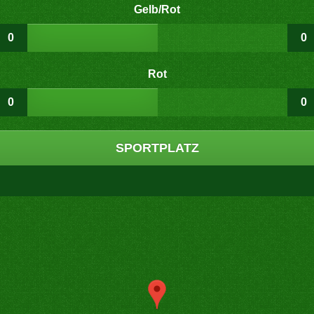
Gelb/Rot
0
0
Rot
0
0
SPORTPLATZ