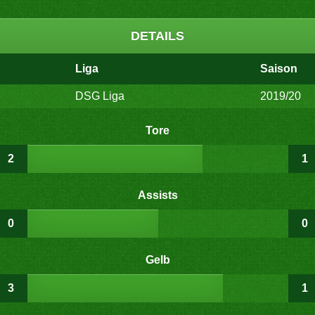
DETAILS
Liga
Saison
DSG Liga
2019/20
Tore
2
1
Assists
0
0
Gelb
3
1