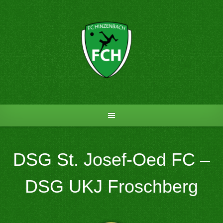
Skip
to
content
DSG St. Josef-Oed FC –
DSG UKJ Froschberg