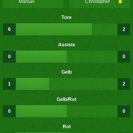
Manuel
Christopher
Tore
6
2
Assists
0
0
Gelb
1
2
Gelb/Rot
0
0
Rot