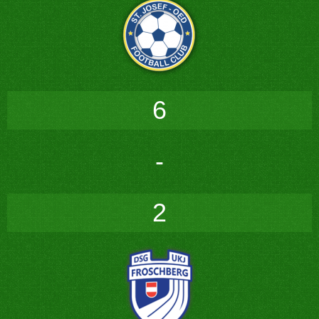
6
-
2