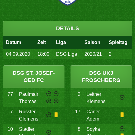
DETAILS
Datum
Zeit
Liga
Saison
Spieltag
04.09.2020
18:00
DSG Liga
2020/21
2
DSG ST. JOSEF-
DSG UKJ
OED FC
FROSCHBERG
77
Paulmair
2
Leitner
Thomas
Klemens
7
Rössler
17
Caner
Clemens
Adem
10
Stadler
8
Soyka