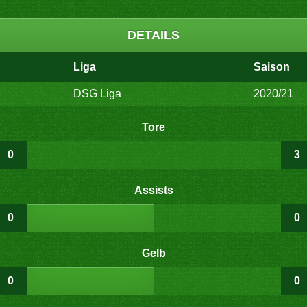
DETAILS
Liga
Saison
DSG Liga
2020/21
Tore
0
3
Assists
0
0
Gelb
0
0