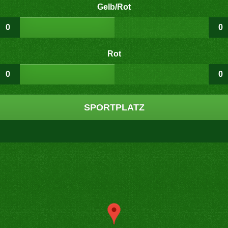
Gelb/Rot
0
0
Rot
0
0
SPORTPLATZ