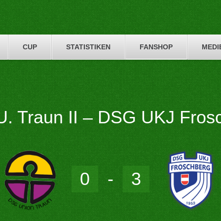
CUP
STATISTIKEN
FANSHOP
MEDI
. Traun II – DSG UKJ Fros
0
-
3