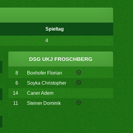
Spieltag
4
DSG UKJ FROSCHBERG
8
Boxhofer Florian
6
Soyka Christopher
14
Caner Adem
11
Steiner Dominik