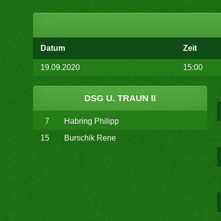
Datum
Zeit
19.09.2020
15:00
DSG U. TRAUN II
7
Habring Philipp
15
Burschik Rene