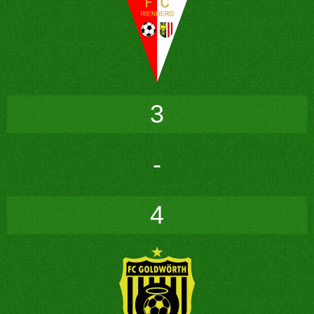
3
-
4