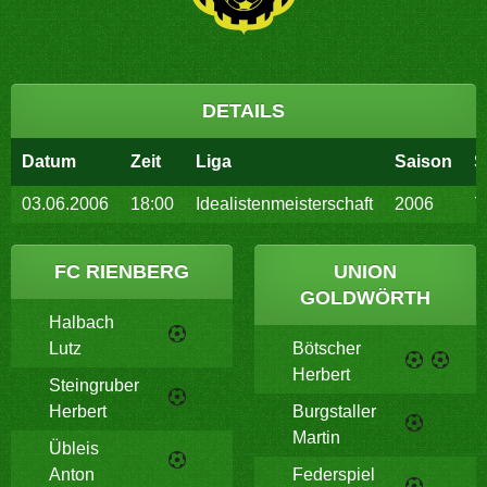
DETAILS
Datum
Zeit
Liga
Saison
S
03.06.2006
18:00
Idealistenmeisterschaft
2006
7
FC RIENBERG
UNION
GOLDWÖRTH
Halbach
Lutz
Bötscher
Herbert
Steingruber
Herbert
Burgstaller
Martin
Übleis
Anton
Federspiel