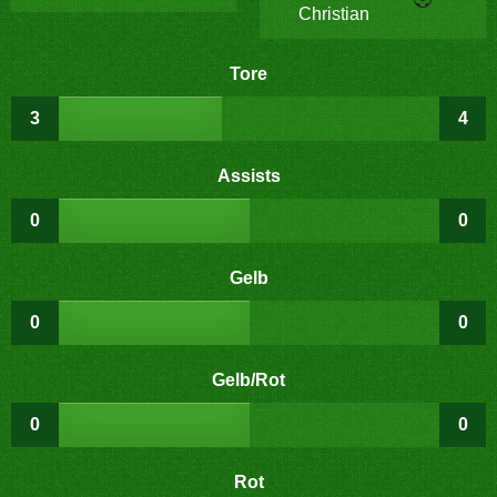
Christian
Tore
3
4
Assists
0
0
Gelb
0
0
Gelb/Rot
0
0
Rot