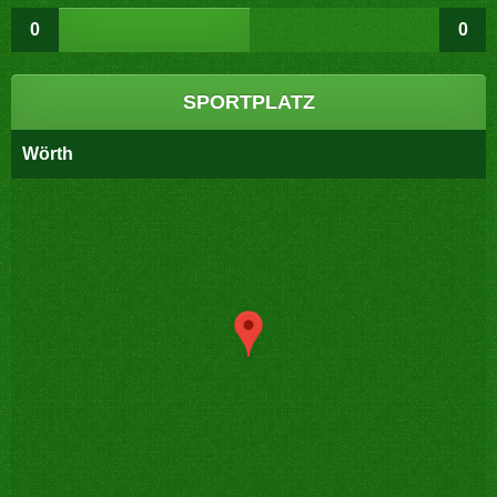
0
0
SPORTPLATZ
Wörth