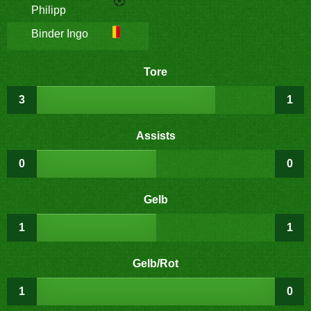
Philipp
Binder Ingo
Tore
3
1
Assists
0
0
Gelb
1
1
Gelb/Rot
1
0