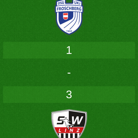
1
-
3