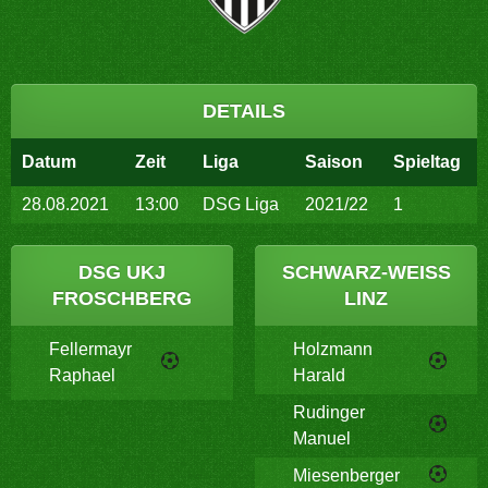
DETAILS
Datum
Zeit
Liga
Saison
Spieltag
28.08.2021
13:00
DSG Liga
2021/22
1
DSG UKJ
SCHWARZ-WEISS L
FROSCHBERG
INZ
Fellermayr
Holzmann
Raphael
Harald
Rudinger
Manuel
Miesenberger