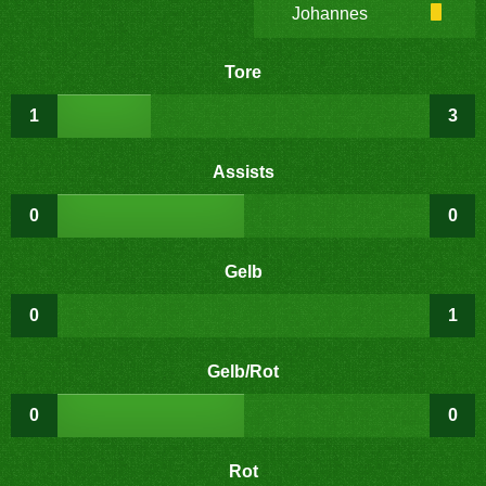
Johannes
Tore
1
3
Assists
0
0
Gelb
0
1
Gelb/Rot
0
0
Rot