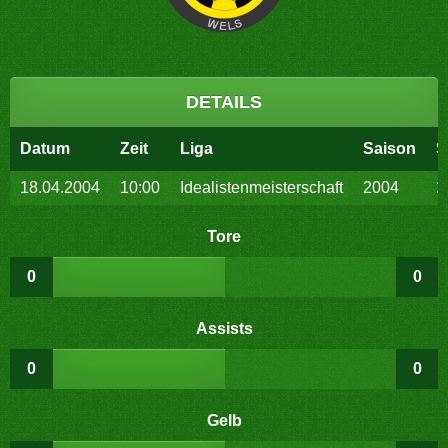
DETAILS
Datum
Zeit
Liga
Saison
S
18.04.2004
10:00
Idealistenmeisterschaft
2004
2
Tore
0
0
Assists
0
0
Gelb