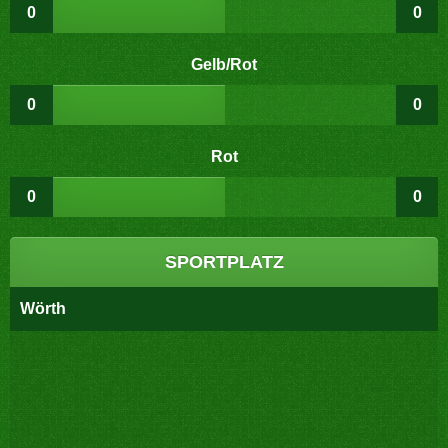
0
0
Gelb/Rot
0
0
Rot
0
0
SPORTPLATZ
Wörth