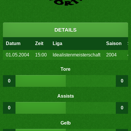
DETAILS
Datum
Zeit
Liga
Saison
S
01.05.2004
15:00
Idealistenmeisterschaft
2004
4
Tore
0
0
Assists
0
0
Gelb