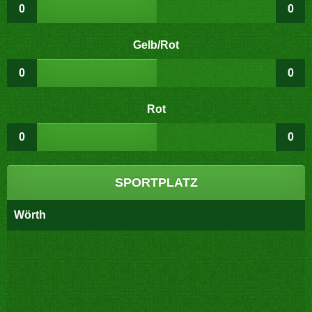
0
0
Gelb/Rot
0
0
Rot
0
0
SPORTPLATZ
Wörth