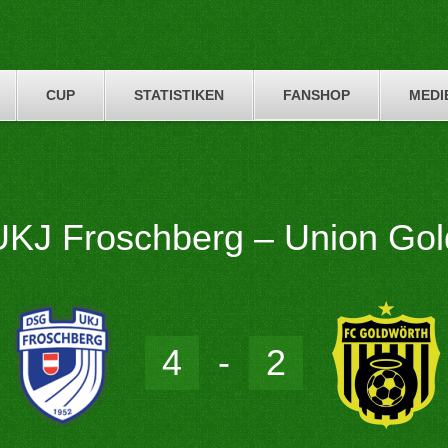
CUP
STATISTIKEN
FANSHOP
MEDI
KJ Froschberg – Union Gol
4
-
2