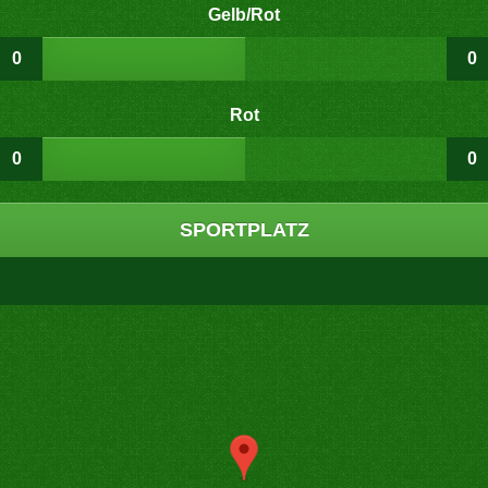
Gelb/Rot
0
0
Rot
0
0
SPORTPLATZ