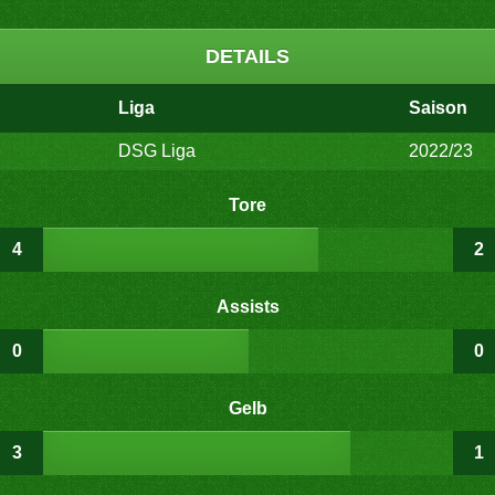
DETAILS
Liga
Saison
DSG Liga
2022/23
Tore
4
2
Assists
0
0
Gelb
3
1