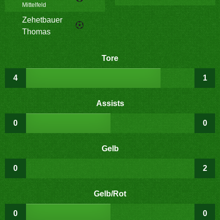
Mittelfeld
Zehetbauer
Thomas
Tore
4
1
Assists
0
0
Gelb
0
2
Gelb/Rot
0
0