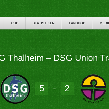
CUP
STATISTIKEN
FANSHOP
MEDI
G Thalheim – DSG Union Tr
5
-
2