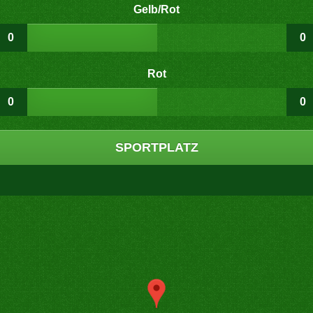
Gelb/Rot
0
0
Rot
0
0
SPORTPLATZ