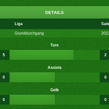
DETAILS
Liga
Sai
Grunddurchgang
202
Tore
5
2
Assists
0
0
Gelb
0
0