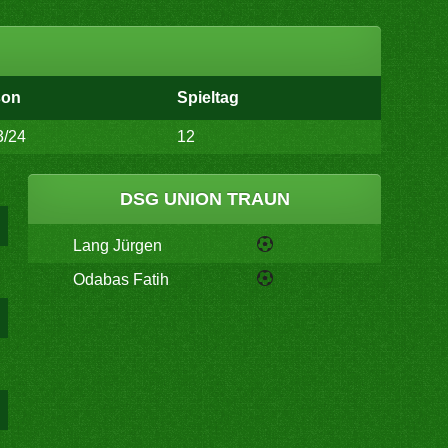
son
Spieltag
3/24
12
DSG UNION TRAUN
Lang Jürgen
Odabas Fatih