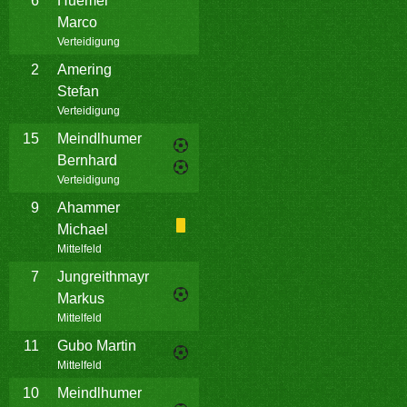
6
Huemer
Marco
Verteidigung
2
Amering
Stefan
Verteidigung
15
Meindlhumer
Bernhard
Verteidigung
9
Ahammer
Michael
Mittelfeld
7
Jungreithmayr
Markus
Mittelfeld
11
Gubo Martin
Mittelfeld
10
Meindlhumer