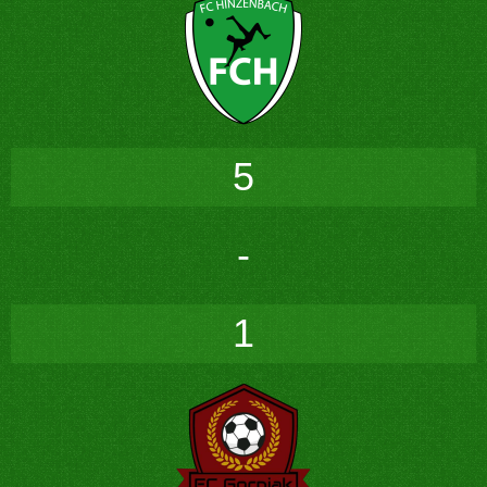
5
-
1