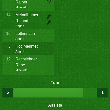
Rainer
Mittelfeld
14
Meindlhumer
Roland
Angriff
16
Lettner Jan
Angriff
3
Hoti Mehmet
Angriff
12
Rechtlehner
Rene
Mittelfeld
Tore
5
1
Assists