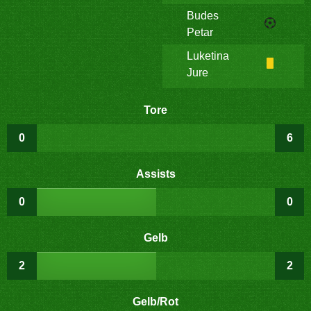
Budes
Petar
Luketina
Jure
Tore
0
6
Assists
0
0
Gelb
2
2
Gelb/Rot