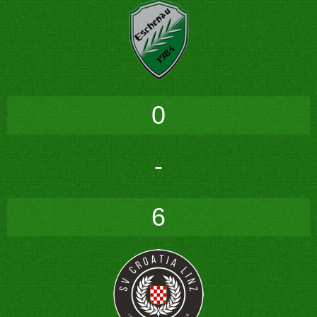
0
-
6