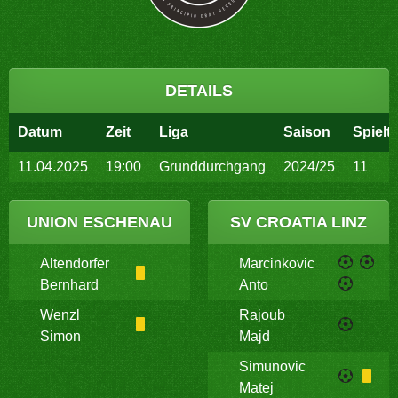
DETAILS
Datum
Zeit
Liga
Saison
Spielt
11.04.2025
19:00
Grunddurchgang
2024/25
11
UNION ESCHENAU
SV CROATIA LINZ
Altendorfer
Marcinkovic
Bernhard
Anto
Wenzl
Rajoub
Simon
Majd
Simunovic
Matej