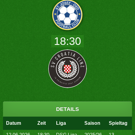
18:30
DETAILS
Datum
Zeit
Liga
Saison
Spieltag
12.06.2026
18:30
DSG Liga
2025/26
13