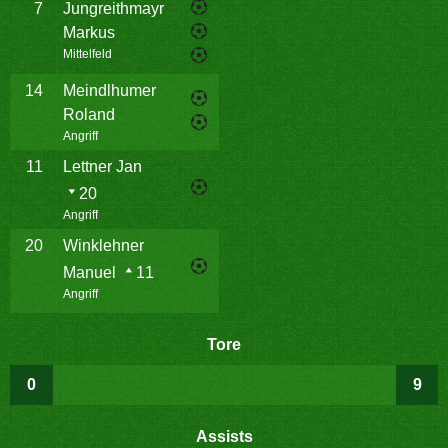
7
Jungreithmayr
Markus
Mittelfeld
14
Meindlhumer
Roland
Angriff
11
Lettner Jan
20
Angriff
20
Winklehner
Manuel
11
Angriff
Tore
0
9
Assists