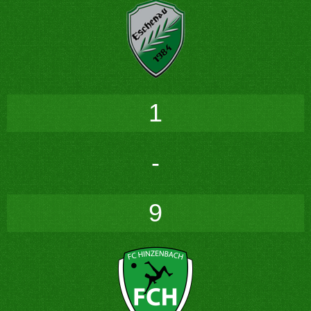
1
-
9