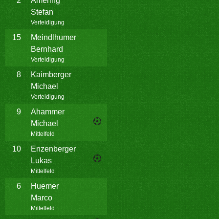
2
Amering
Stefan
Verteidigung
15
Meindlhumer
Bernhard
Verteidigung
8
Kaimberger
Michael
Verteidigung
9
Ahammer
Michael
Mittelfeld
10
Enzenberger
Lukas
Mittelfeld
6
Huemer
Marco
Mittelfeld