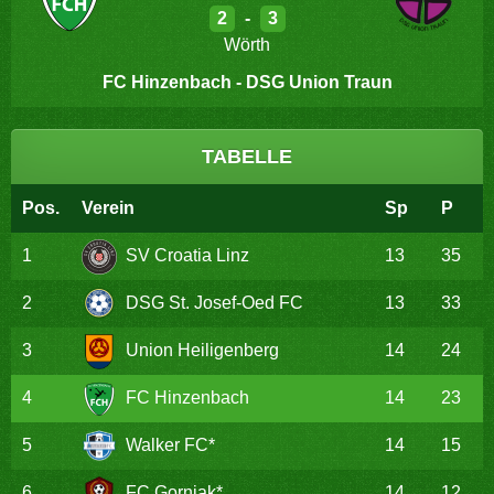
2
-
3
Wörth
FC Hinzenbach - DSG Union Traun
TABELLE
Pos.
Verein
Sp
P
1
SV Croatia Linz
13
35
2
DSG St. Josef-Oed FC
13
33
3
Union Heiligenberg
14
24
4
FC Hinzenbach
14
23
5
Walker FC*
14
15
6
FC Gornjak*
14
12