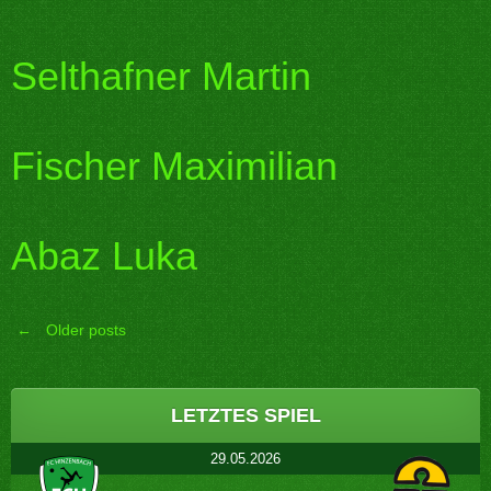
Selthafner Martin
Fischer Maximilian
Abaz Luka
←
Older posts
Posts
navigation
LETZTES SPIEL
29.05.2026