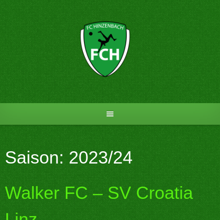
Skip
to
content
Saison:
2023/24
Walker FC – SV Croatia
Linz