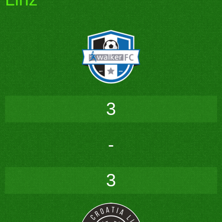
3
-
3