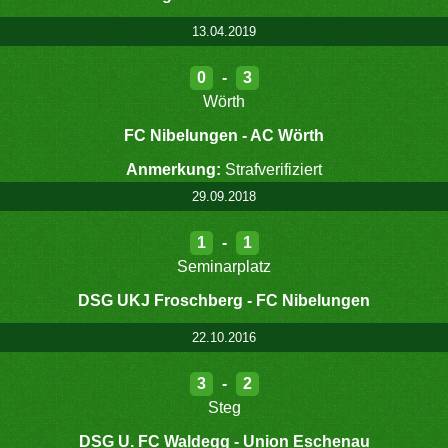
13.04.2019
0
-
3
Wörth
FC Nibelungen - AC Wörth
Anmerkung:
Strafverifiziert
29.09.2018
1
-
1
Seminarplatz
DSG UKJ Froschberg - FC Nibelungen
22.10.2016
3
-
2
Steg
DSG U. FC Waldegg - Union Eschenau