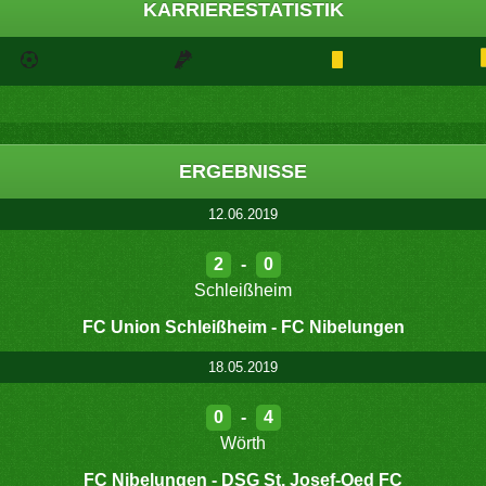
KARRIERESTATISTIK
ERGEBNISSE
12.06.2019
2
-
0
Schleißheim
FC Union Schleißheim - FC Nibelungen
18.05.2019
0
-
4
Wörth
FC Nibelungen - DSG St. Josef-Oed FC