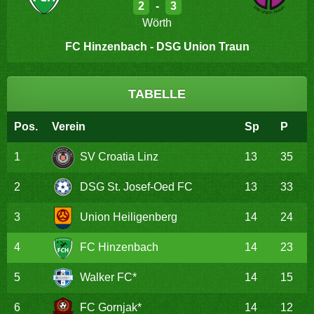
2
-
3
Wörth
FC Hinzenbach - DSG Union Traun
TABELLE
Pos.
Verein
Sp
P
1
SV Croatia Linz
13
35
2
DSG St. Josef-Oed FC
13
33
3
Union Heiligenberg
14
24
4
FC Hinzenbach
14
23
5
Walker FC*
14
15
6
FC Gornjak*
14
12