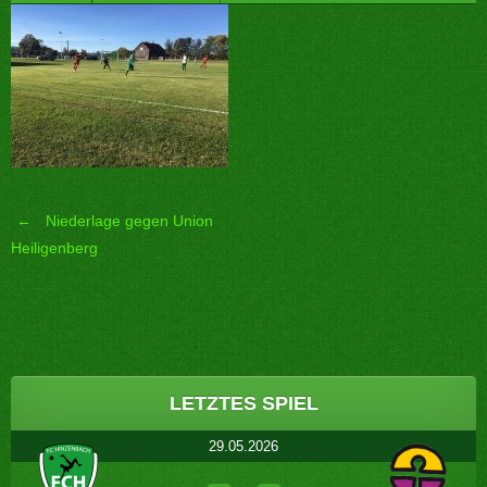
←
Niederlage gegen Union
Post
Heiligenberg
navigation
LETZTES SPIEL
29.05.2026