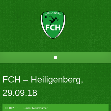
Skip
to
content
FCH – Heiligenberg,
29.09.18
by
01.10.2018
Rainer Meindlhumer