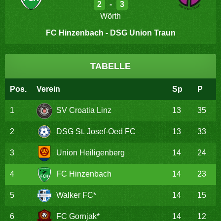
2
-
3
Wörth
FC Hinzenbach - DSG Union Traun
TABELLE
Pos.
Verein
Sp
P
1
SV Croatia Linz
13
35
2
DSG St. Josef-Oed FC
13
33
3
Union Heiligenberg
14
24
4
FC Hinzenbach
14
23
5
Walker FC*
14
15
6
FC Gornjak*
14
12