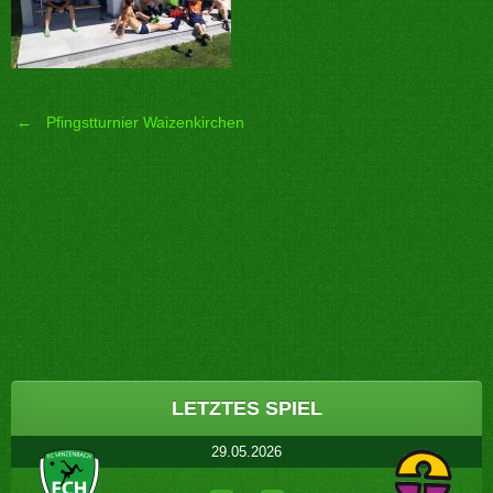
←
Pfingstturnier Waizenkirchen
Post
navigation
LETZTES SPIEL
29.05.2026