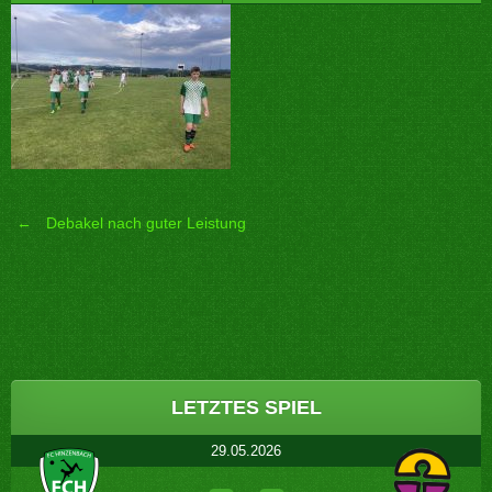
←
Debakel nach guter Leistung
Post
navigation
LETZTES SPIEL
29.05.2026