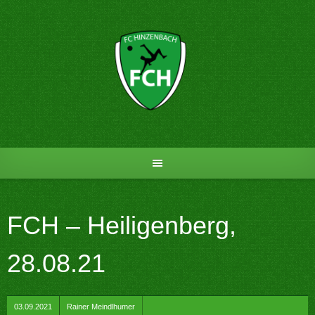
Skip
to
content
FCH – Heiligenberg,
28.08.21
by
03.09.2021
Rainer Meindlhumer