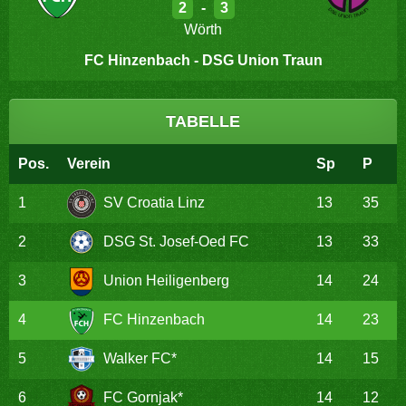
2
-
3
Wörth
FC Hinzenbach - DSG Union Traun
TABELLE
Pos.
Verein
Sp
P
1
SV Croatia Linz
13
35
2
DSG St. Josef-Oed FC
13
33
3
Union Heiligenberg
14
24
4
FC Hinzenbach
14
23
5
Walker FC*
14
15
6
FC Gornjak*
14
12