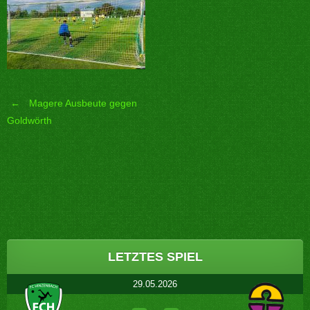
←
Magere Ausbeute gegen
Post
Goldwörth
navigation
LETZTES SPIEL
29.05.2026