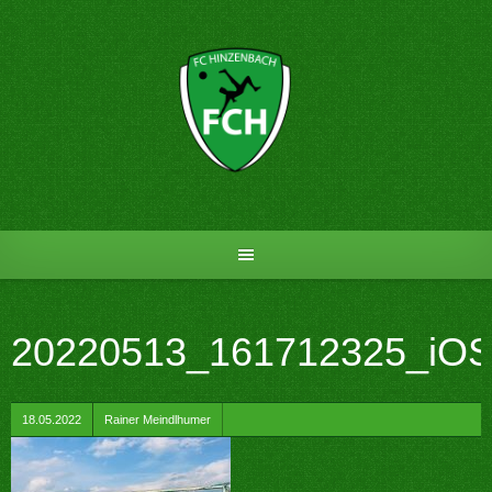
Skip
to
content
20220513_161712325_iO
by
18.05.2022
Rainer Meindlhumer