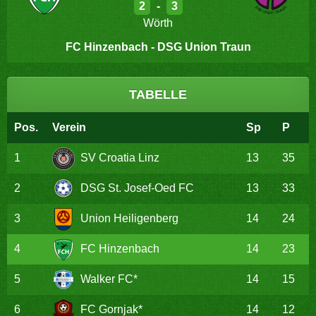
2
-
3
Wörth
FC Hinzenbach - DSG Union Traun
TABELLE
Pos.
Verein
Sp
P
1
SV Croatia Linz
13
35
2
DSG St. Josef-Oed FC
13
33
3
Union Heiligenberg
14
24
4
FC Hinzenbach
14
23
5
Walker FC*
14
15
6
FC Gornjak*
14
12