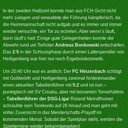
In der zweiten Halbzeit konnte man aus FCH-Sicht nicht
mehr zulegen und verwaltete die Führung kämpferisch, da
die Heimmannschaft nicht aufgab und es immer und immer
wieder versuchte, ein Tor zu erzielen. Aber wenn’s läuft,
dann läuft’s halt: Einige gute Gelegenheiten konnte die
Abwehr rund um Torhüter
Andreas Bonkowski
entschärfen.
Das
2:5
in der Schlussphase durch einen Lattenpendler von
Heiligenberg war hier nur noch Ergebniskosmetik.
Um 20:40 Uhr war es amtlich: Der
FC Hinzenbach
schlägt
mit Goldwörth und Heiligenberg zweimal hintereinander
einen aktuellen Tabellenführer mit
5:2
und ist nun –
punktgleich mit SV Croatia, aber mit besserem Torverhältnis
–
Tabellenführer der DSG-Liga
! Roland Meindlhumer
schraubte sein Torekonto auf 26 hinauf und man geht mit
voller Zuversicht in das Meisterschafts-Playoff im
kommenden Monat. Sobald der Spielplan steht, werden die
Spieltermine wieder bekanntgegeben!