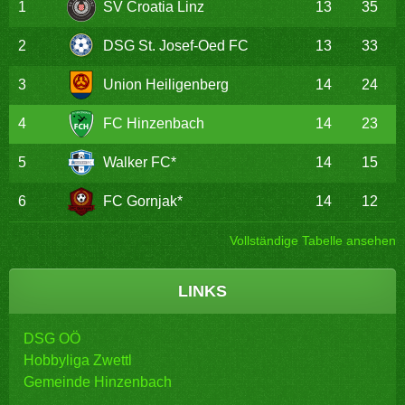
1
SV Croatia Linz
13
35
2
DSG St. Josef-Oed FC
13
33
3
Union Heiligenberg
14
24
4
FC Hinzenbach
14
23
5
Walker FC*
14
15
6
FC Gornjak*
14
12
Vollständige Tabelle ansehen
LINKS
DSG OÖ
Hobbyliga Zwettl
Gemeinde Hinzenbach