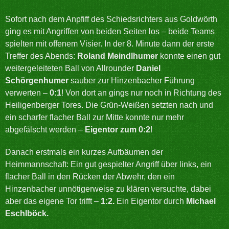
Sofort nach dem Anpfiff des Schiedsrichters aus Goldwörth
ging es mit Angriffen von beiden Seiten los – beide Teams
spielten mit offenem Visier. In der 8. Minute dann der erste
Treffer des Abends:
Roland Meindlhumer
konnte einen gut
weitergeleiteten Ball von Allrounder
Daniel
Schörgenhumer
sauber zur Hinzenbacher Führung
verwerten –
0:1
! Von dort an gings nur noch in Richtung des
Heiligenberger Tores. Die Grün-Weißen setzten nach und
ein scharfer flacher Ball zur Mitte konnte nur mehr
abgefälscht werden –
Eigentor zum 0:2
!
Danach erstmals ein kurzes Aufbäumen der
Heimmannschaft: Ein gut gespielter Angriff über links, ein
flacher Ball in den Rücken der Abwehr, den ein
Hinzenbacher unnötigerweise zu klären versuchte, dabei
aber das eigene Tor trifft –
1:2.
Ein Eigentor durch
Michael
Eschlböck.