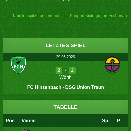
←
Tabellenspitze erklommen
Knappe Kiste gegen Eschenau
Post
→
navigation
LETZTES SPIEL
29.05.2026
2
-
3
Wörth
FC Hinzenbach - DSG Union Traun
TABELLE
Pos.
Verein
Sp
P