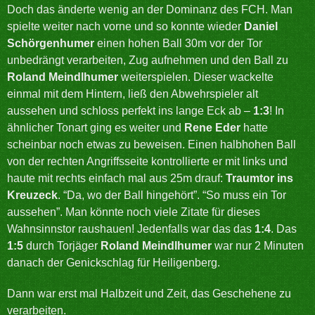
Doch das änderte wenig an der Dominanz des FCH. Man
spielte weiter nach vorne und so konnte wieder
Daniel
Schörgenhumer
einen hohen Ball 30m vor der Tor
unbedrängt verarbeiten, Zug aufnehmen und den Ball zu
Roland Meindlhumer
weiterspielen. Dieser wackelte
einmal mit dem Hintern, ließ den Abwehrspieler alt
aussehen und schloss perfekt ins lange Eck ab –
1:3
! In
ähnlicher Tonart ging es weiter und
Rene Eder
hatte
scheinbar noch etwas zu beweisen. Einen halbhohen Ball
von der rechten Angriffsseite kontrollierte er mit links und
haute mit rechts einfach mal aus 25m drauf:
Traumtor ins
Kreuzeck
. “Da, wo der Ball hingehört”. “So muss ein Tor
aussehen”. Man könnte noch viele Zitate für dieses
Wahnsinnstor raushauen! Jedenfalls war das das
1:4
. Das
1:5
durch Torjäger
Roland Meindlhumer
war nur 2 Minuten
danach der Genickschlag für Heiligenberg.
Dann war erst mal Halbzeit und Zeit, das Geschehene zu
verarbeiten.