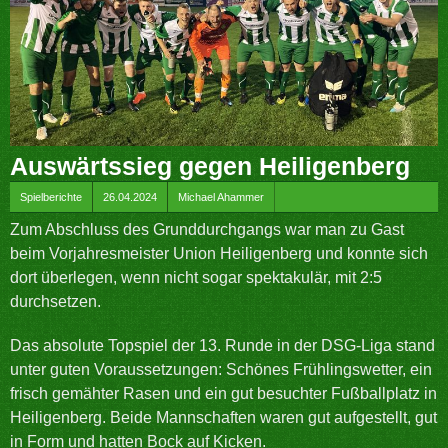
Auswärtssieg gegen Heiligenberg
by
Spielberichte
26.04.2024
Michael Ahammer
Zum Abschluss des Grunddurchgangs war man zu Gast
beim Vorjahresmeister Union Heiligenberg und konnte sich
dort überlegen, wenn nicht sogar spektakulär, mit 2:5
durchsetzen.
Das absolute Topspiel der 13. Runde in der DSG-Liga stand
unter guten Voraussetzungen: Schönes Frühlingswetter, ein
frisch gemähter Rasen und ein gut besuchter Fußballplatz in
Heiligenberg. Beide Mannschaften waren gut aufgestellt, gut
in Form und hatten Bock auf Kicken.