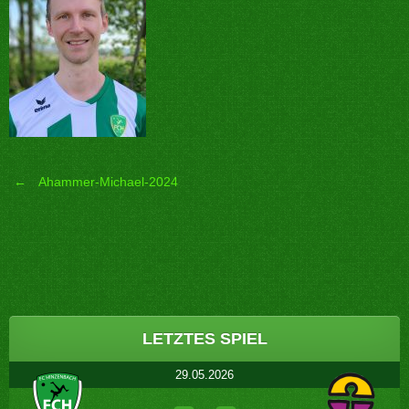
←
Ahammer-Michael-2024
Post
navigation
LETZTES SPIEL
29.05.2026