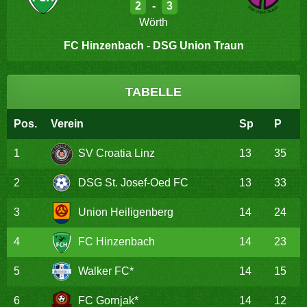
2
-
3
Wörth
FC Hinzenbach - DSG Union Traun
TABELLE
Pos.
Verein
Sp
P
1
SV Croatia Linz
13
35
2
DSG St. Josef-Oed FC
13
33
3
Union Heiligenberg
14
24
4
FC Hinzenbach
14
23
5
Walker FC*
14
15
6
FC Gornjak*
14
12