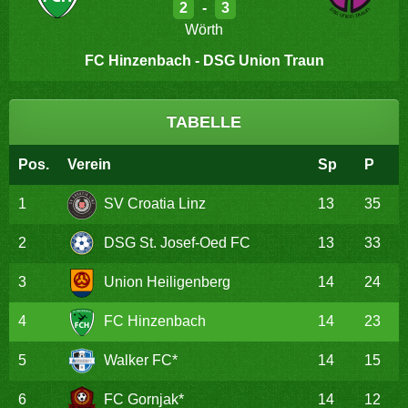
2
-
3
Wörth
FC Hinzenbach - DSG Union Traun
TABELLE
Pos.
Verein
Sp
P
1
SV Croatia Linz
13
35
2
DSG St. Josef-Oed FC
13
33
3
Union Heiligenberg
14
24
4
FC Hinzenbach
14
23
5
Walker FC*
14
15
6
FC Gornjak*
14
12