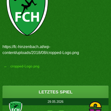
https://fc-hinzenbach.at/wp-
content/uploads/2018/08/cropped-Logo.png
←
cropped-Logo.png
Post
navigation
LETZTES SPIEL
29.05.2026