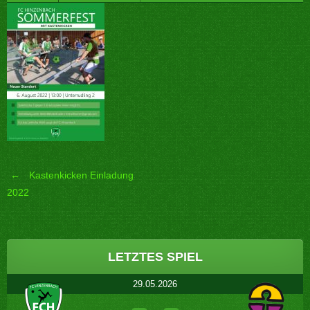
←
Kastenkicken Einladung
Post
2022
navigation
LETZTES SPIEL
29.05.2026