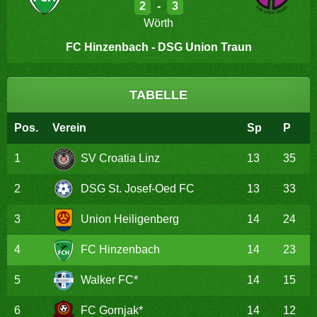
2
-
3
Wörth
FC Hinzenbach - DSG Union Traun
TABELLE
Pos.
Verein
Sp
P
1
SV Croatia Linz
13
35
2
DSG St. Josef-Oed FC
13
33
3
Union Heiligenberg
14
24
4
FC Hinzenbach
14
23
5
Walker FC*
14
15
6
FC Gornjak*
14
12