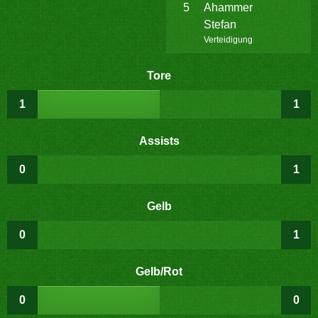
5
Ahammer
Stefan
Verteidigung
Tore
1
1
Assists
0
1
Gelb
0
1
Gelb/Rot
0
0