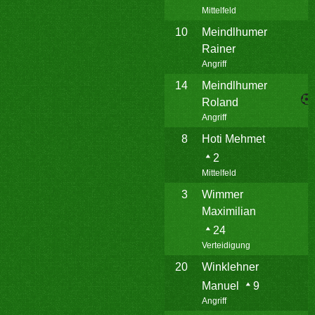
Mittelfeld
10
Meindlhumer
Rainer
Angriff
14
Meindlhumer
Roland
Angriff
8
Hoti Mehmet
2
Mittelfeld
3
Wimmer
Maximilian
24
Verteidigung
20
Winklehner
Manuel
9
Angriff