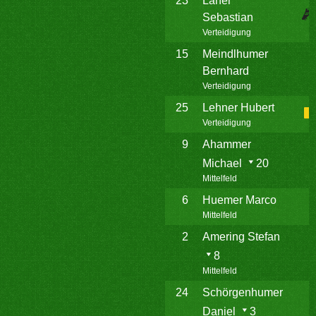
23
Laner
Sebastian
Verteidigung
15
Meindlhumer
Bernhard
Verteidigung
25
Lehner Hubert
Verteidigung
9
Ahammer
Michael
20
Mittelfeld
6
Huemer Marco
Mittelfeld
2
Amering Stefan
8
Mittelfeld
24
Schörgenhumer
Daniel
3