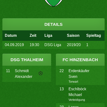
DETAILS
Datum
Zeit
Liga
Saison
Spieltag
04.09.2019
19:30
DSG Liga
2019/20
1
DSG THALHEIM
FC HINZENBACH
11
Schmidt
22
Erdenkäufer
Alexander
Sven
Torwart
13
Eschlböck
Michael
Verteidigung