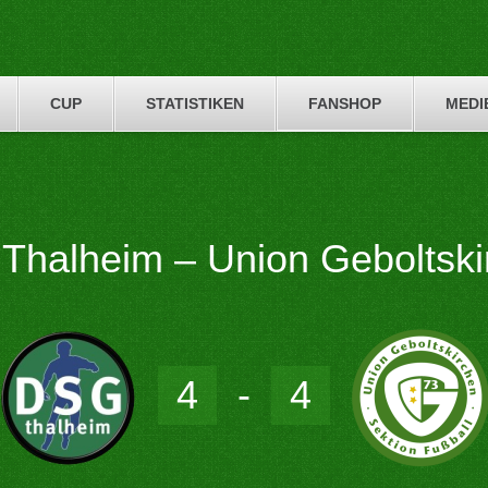
CUP
STATISTIKEN
FANSHOP
MEDI
Thalheim – Union Geboltski
4
-
4