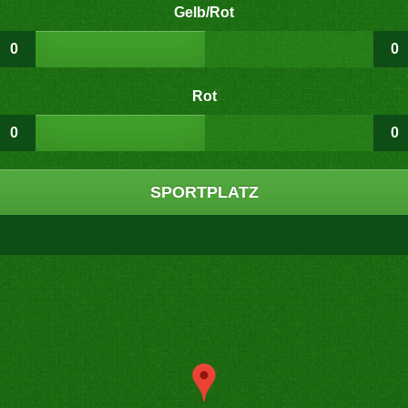
Gelb/Rot
0
0
Rot
0
0
SPORTPLATZ