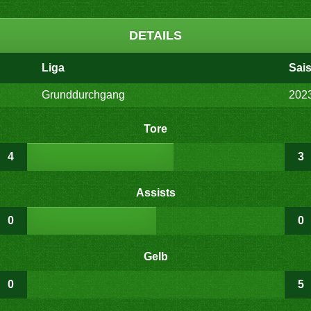
DETAILS
Liga
Sai
Grunddurchgang
202
Tore
4
3
Assists
0
0
Gelb
0
5