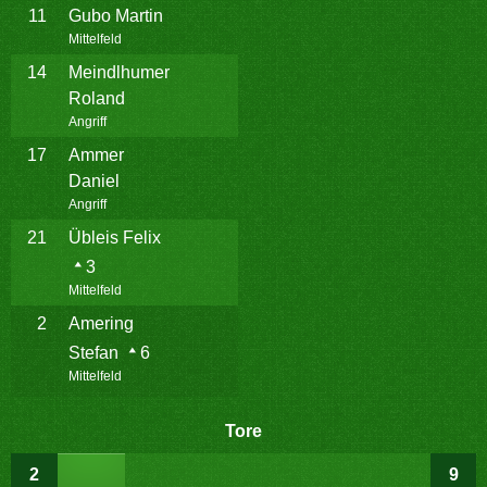
11
Gubo Martin
Mittelfeld
14
Meindlhumer
Roland
Angriff
17
Ammer
Daniel
Angriff
21
Übleis Felix
3
Mittelfeld
2
Amering
Stefan
6
Mittelfeld
Tore
2
9