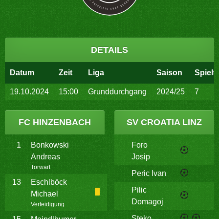
DETAILS
Datum
Zeit
Liga
Saison
Spielt
19.10.2024
15:00
Grunddurchgang
2024/25
7
FC HINZENBACH
SV CROATIA LINZ
1
Bonkowski
Foro
Andreas
Josip
Torwart
Peric Ivan
13
Eschlböck
Pilic
Michael
Domagoj
Verteidigung
Steko