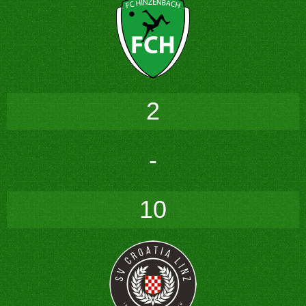
2
-
10