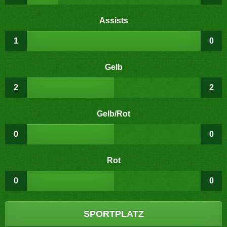
Assists
1
0
Gelb
2
2
Gelb/Rot
0
0
Rot
0
0
SPORTPLATZ