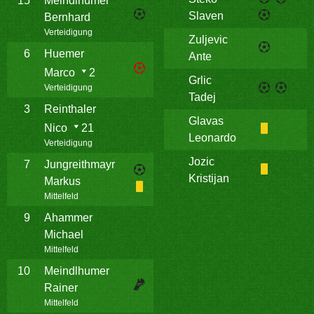
15
Meindlhumer
Slaven
Bernhard
Verteidigung
Zuljevic
6
Huemer
Ante
Marco
2
Grlic
Verteidigung
Tadej
3
Reinthaler
Glavas
Nico
21
Leonardo
Verteidigung
Jozic
7
Jungreithmayr
Kristijan
Markus
Mittelfeld
9
Ahammer
Michael
Mittelfeld
10
Meindlhumer
Rainer
Mittelfeld