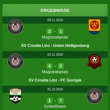
ERGEBNISSE
09.11.2024
2
-
1
Magistratsplatz
SV Croatia Linz - Union Heiligenberg
02.11.2024
4
-
2
Magistratsplatz
SV Croatia Linz - FC Gornjak
25.10.2024
1
-
7
Schleißheim