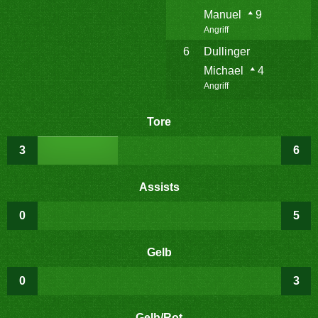
Manuel
9
Angriff
6
Dullinger
Michael
4
Angriff
Tore
3
6
Assists
0
5
Gelb
0
3
Gelb/Rot