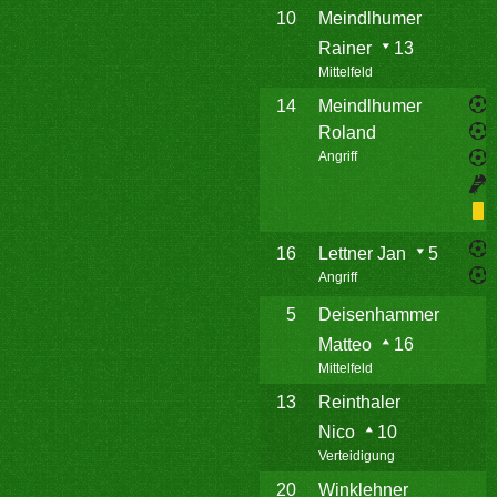
10
Meindlhumer
Rainer
13
Mittelfeld
14
Meindlhumer
Roland
Angriff
16
Lettner Jan
5
Angriff
5
Deisenhammer
Matteo
16
Mittelfeld
13
Reinthaler
Nico
10
Verteidigung
20
Winklehner