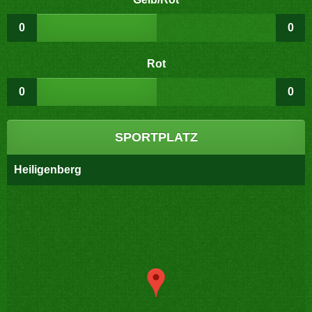
0
0
Rot
0
0
SPORTPLATZ
Heiligenberg