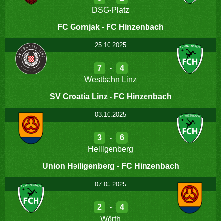
DSG-Platz
FC Gornjak - FC Hinzenbach
25.10.2025
7
-
4
Westbahn Linz
SV Croatia Linz - FC Hinzenbach
03.10.2025
3
-
6
Heiligenberg
Union Heiligenberg - FC Hinzenbach
07.05.2025
2
-
4
Wörth