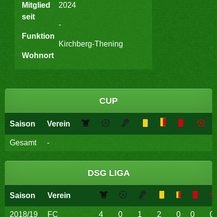
Mitglied
2024
seit
-
Funktion
Kirchberg-Thening
Wohnort
CUP
Saison
Verein
Gesamt
-
DSG LIGA
Saison
Verein
2018/19
FC
4
0
1
2
0
0
0