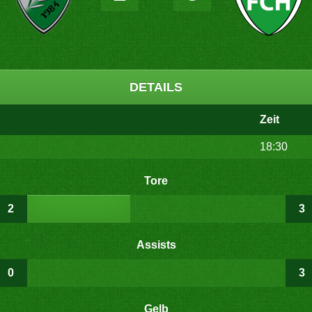
DETAILS
Zeit
18:30
Tore
2
3
Assists
0
3
Gelb