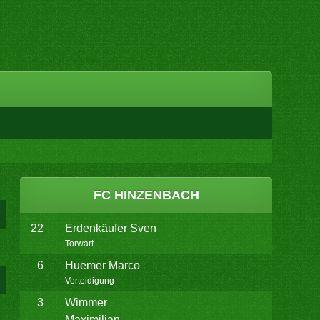
FC HINZENBACH
22
Erdenkäufer Sven
Torwart
6
Huemer Marco
Verteidigung
3
Wimmer
Maximilian