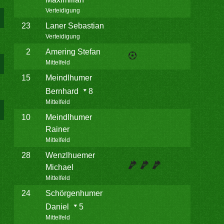
Verteidigung
23
Laner Sebastian
Verteidigung
2
Amering Stefan
Mittelfeld
15
Meindlhumer
Bernhard
8
Mittelfeld
10
Meindlhumer
Rainer
Mittelfeld
28
Wenzlhuemer
Michael
Mittelfeld
24
Schörgenhumer
Daniel
5
Mittelfeld