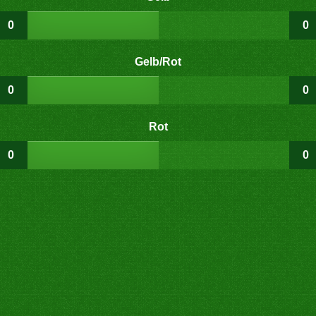
0
0
Gelb/Rot
0
0
Rot
0
0