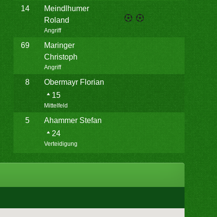
14
Meindlhumer
Roland
Angriff
69
Maringer
Christoph
Angriff
8
Obermayr Florian
15
Mittelfeld
5
Ahammer Stefan
24
Verteidigung