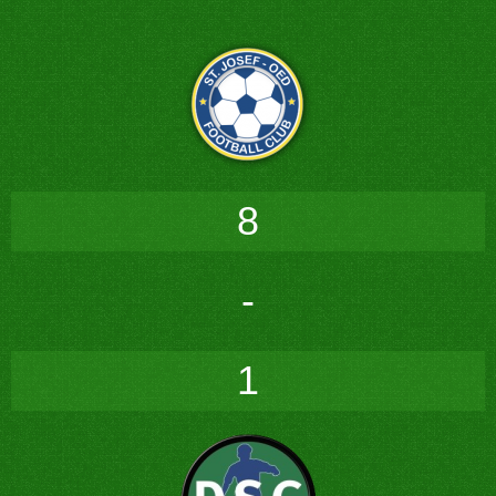
8
-
1