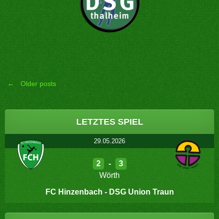
←
Older posts
Posts
navigation
LETZTES SPIEL
29.05.2026
2
-
3
Wörth
FC Hinzenbach - DSG Union Traun