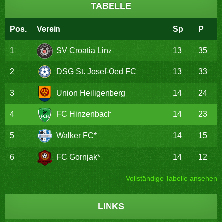
TABELLE
Pos.
Verein
Sp
P
1
SV Croatia Linz
13
35
2
DSG St. Josef-Oed FC
13
33
3
Union Heiligenberg
14
24
4
FC Hinzenbach
14
23
5
Walker FC*
14
15
6
FC Gornjak*
14
12
Vollständige Tabelle ansehen
LINKS