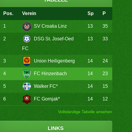
Pos.
Verein
Sp
P
1
SV Croatia Linz
13
35
2
DSG St. Josef-Oed
13
33
FC
3
Union Heiligenberg
14
24
4
FC Hinzenbach
14
23
5
Walker FC*
14
15
6
FC Gornjak*
14
12
Vollständige Tabelle ansehen
LINKS