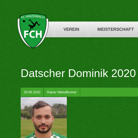
Skip
to
content
VEREIN
MEISTERSCHAFT
Datscher Dominik 2020
by
29.08.2020
Rainer Meindlhumer